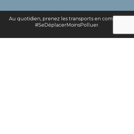
Au quotidien, prenez les transports en commun.
#SeDéplacerMoinsPolluer.
20 Rue d’Annecy, 68110 Illzach
03 89 31 33 40
PRENEZ RENDEZ-VOUS